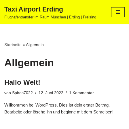
Taxi Airport Erding
Zum
Flughafentransfer im Raum München | Erding | Freising
Inhalt
springen
Startseite
»
Allgemein
Allgemein
Hallo Welt!
von
Spiros7022
12. Juni 2022
1 Kommentar
Willkommen bei WordPress. Dies ist dein erster Beitrag.
Bearbeite oder lösche ihn und beginne mit dem Schreiben!