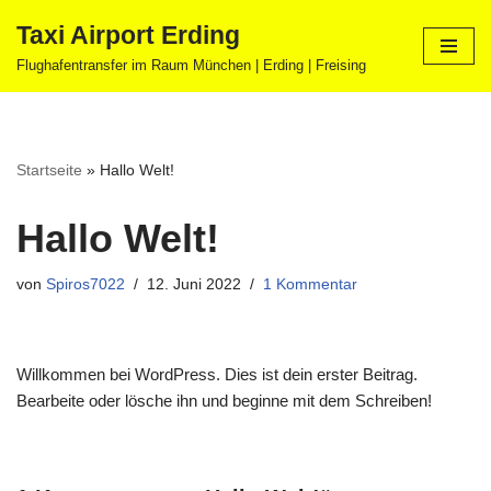
Taxi Airport Erding
Zum
Flughafentransfer im Raum München | Erding | Freising
Inhalt
springen
Startseite
»
Hallo Welt!
Hallo Welt!
von
Spiros7022
12. Juni 2022
1 Kommentar
Willkommen bei WordPress. Dies ist dein erster Beitrag.
Bearbeite oder lösche ihn und beginne mit dem Schreiben!