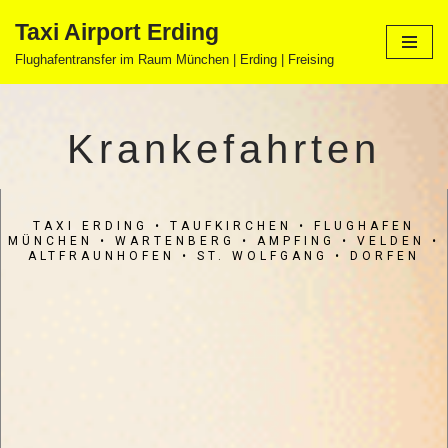
Taxi Airport Erding
Zum
Flughafentransfer im Raum München | Erding | Freising
Inhalt
springen
Krankefahrten
TAXI ERDING
• TAUFKIRCHEN • FLUGHAFEN
MÜNCHEN • WARTENBERG • AMPFING • VELDEN •
ALTFRAUNHOFEN • ST. WOLFGANG • DORFEN