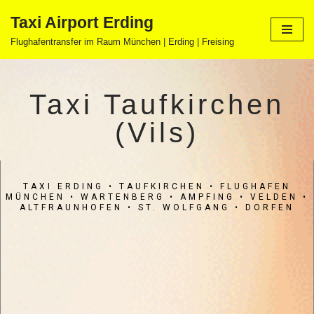
Taxi Airport Erding
Zum
Flughafentransfer im Raum München | Erding | Freising
Inhalt
springen
Taxi Taufkirchen
(Vils)
TAXI ERDING
• TAUFKIRCHEN • FLUGHAFEN
MÜNCHEN • WARTENBERG • AMPFING • VELDEN •
ALTFRAUNHOFEN • ST. WOLFGANG • DORFEN